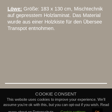
Löwe:
Größe: 183 x 130 cm, Mischtechnik
auf gepresstem Holzlaminat. Das Material
wurde aus einer Holzkiste für den Übersee
Transpot entnohmen.
COOKIE CONSENT
MALEREI – GEBRAUCHSKUNST
This website uses cookies to improve your experience. We'll
Stolz präsentiert von
WordPress
.
assume you're ok with this, but you can opt-out if you wish. Read
more about on Datenschutz.
Cookie settings